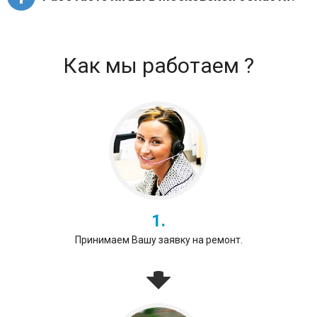
техники.
Выезд мастера в ближнее Подмосковье
осуществляется бесплатно, в отдаленные
районы области за фиксированную плату.
Как мы работаем ?
Уточнить информацию можно
здесь
или у
диспетчеров сервисного центра.
1.
Принимаем Вашу заявку на ремонт.