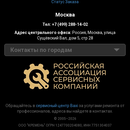
Статус Заказа
Москва
Тел:
+7 (499) 288-14-02
Адрес центрального офиса:
Россия,
Москва
,
улица
Сущёвский Вал, дом 5, стр 28
Контакты по городам
Москва
+7 (499) 288-14-02
Санкт-Петербург
+7 (812) 389-31-25
Барнаул
+7 (495) 147-17-65
Волгоград
+7 (8442) 53-05-15
Обращайтесь в
сервисный центр Baxi
за услугами ремонта от
Воронеж
+7 (473) 280-01-45
профессионалов, адреса вы найдете в контактах.
Екатеринбург
+7 (343) 228-75-01
© 2005–2026
ООО "КРЕМЕНЬ" ОГРН 1247700204080, ИНН 7751304037
Казань
+7 (843) 280-01-20