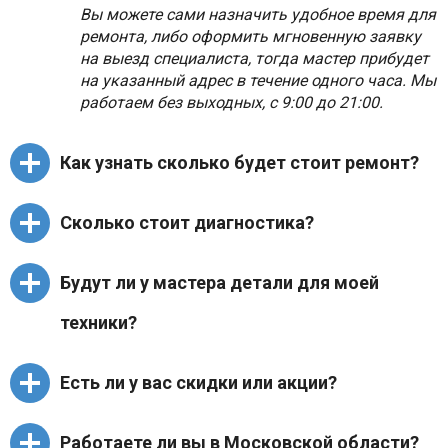
Вы можете сами назначить удобное время для
ремонта, либо оформить мгновенную заявку
на выезд специалиста, тогда мастер прибудет
на указанный адрес в течение одного часа. Мы
работаем без выходных, с 9:00 до 21:00.
Как узнать сколько будет стоит ремонт?
В случае если причина поломки вам известна,
Сколько стоит диагностика?
цены можно посмотреть в соответствующем
разделе нашего сайта. Стоимость
Для всех наших клиентов диагностика
необходимых для замены комплектующих
Будут ли у мастера детали для моей
бесплатна!
можно уточнить у диспетчера.
техники?
Если самостоятельно выявить поврежденный
узел техники не удалось, цену ремонта
Мы располагаем собственным складом с
определит мастер по результатам
Есть ли у вас скидки или акции?
комплектующими деталями, поэтому
диагностики.
собираясь на выезд мастер берет комплект
Для наших постоянных клиентов действует
запчастей конкретно для вашей модели
Работаете ли вы в Московской области?
гибкая система скидок на все виды услуг.