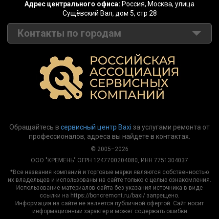
Адрес центрального офиса:
Россия,
Москва
,
улица
Сущёвский Вал, дом 5, стр 28
Контакты по городам
Москва
+7 (499) 288-14-02
Санкт-Петербург
+7 (812) 389-31-25
Барнаул
+7 (495) 147-17-65
Волгоград
+7 (8442) 53-05-15
Обращайтесь в
сервисный центр Baxi
за услугами ремонта от
Воронеж
+7 (473) 280-01-45
профессионалов, адреса вы найдете в контактах.
Екатеринбург
+7 (343) 228-75-01
© 2005–2026
ООО "КРЕМЕНЬ" ОГРН 1247700204080, ИНН 7751304037
Казань
+7 (843) 280-01-20
*Все названия компаний и торговые марки являются собственностью
их владельцев и использованы на сайте только с целью ознакомления.
Кемерово
+7 (3842) 23-22-40
Использование материалов сайта без указания источника в виде
ссылки на https://boncremont.ru/baxi/ запрещено.
Информация на сайте не является публичной офертой. Сайт носит
Краснодар
+7 (861) 205-95-90
информационный характер и может содержать ошибки