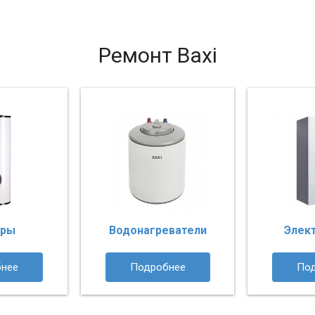
Ремонт Baxi
еры
Водонагреватели
Элек
нее
Подробнее
По