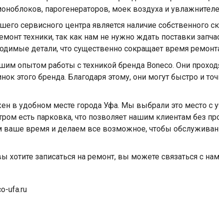
моноблоков, парогенераторов, моек воздуха и увлажнителе
его сервисного центра является наличие собственного скл
монт техники, так как нам не нужно ждать поставки запчас
одимые детали, что существенно сокращает время ремонта
им опытом работы с техникой бренда Boneco. Они проходя
нок этого бренда. Благодаря этому, они могут быстро и т
ен в удобном месте города Уфа. Мы выбрали это место с 
ром есть парковка, что позволяет нашим клиентам без пр
м ваше время и делаем все возможное, чтобы обслужива
вы хотите записаться на ремонт, вы можете связаться с н
o-ufa.ru