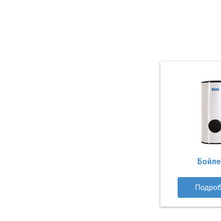
Бойл
Подроб