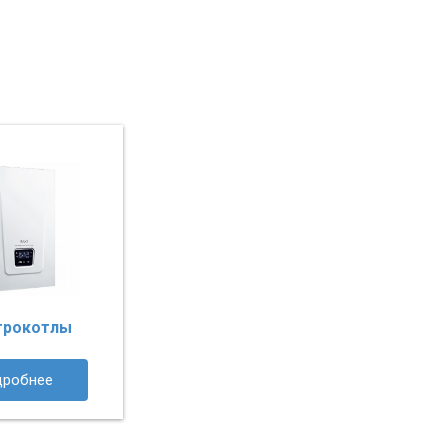
трокотлы
дробнее