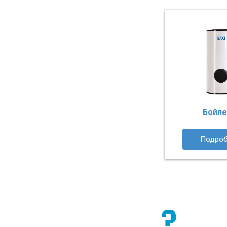
Бойл
Подроб