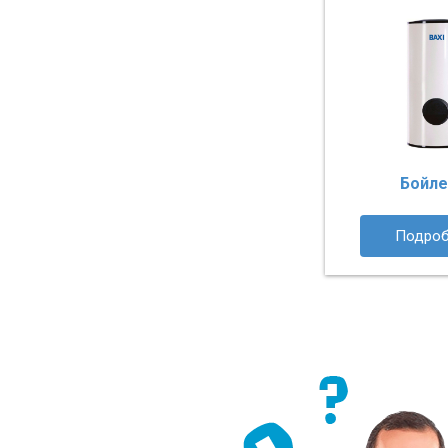
Бойл
Подроб