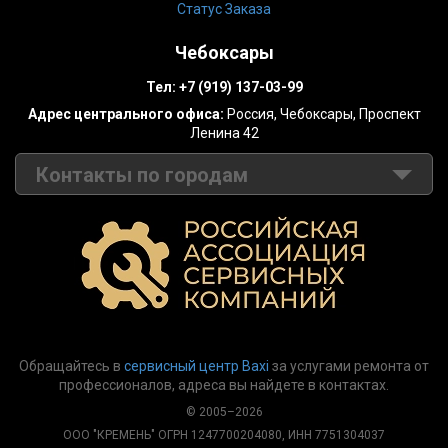
Статус Заказа
Чебоксары
Тел:
+7 (919) 137-03-99
Адрес центрального офиса:
Россия,
Чебоксары
,
Проспект
Ленина 42
Контакты по городам
Москва
+7 (499) 288-14-02
Санкт-Петербург
+7 (812) 389-31-25
Барнаул
+7 (495) 147-17-65
Волгоград
+7 (8442) 53-05-15
Обращайтесь в
сервисный центр Baxi
за услугами ремонта от
Воронеж
+7 (473) 280-01-45
профессионалов, адреса вы найдете в контактах.
Екатеринбург
+7 (343) 228-75-01
© 2005–2026
ООО "КРЕМЕНЬ" ОГРН 1247700204080, ИНН 7751304037